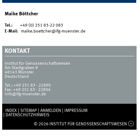
Maike Böttcher
Tel.:
+49 (0) 251 83-22 083
E-Mail:
maike.boettcher@ifg-muenster.de
KONTAKT
Institut für Genossenschaftswesen
Am Stadtgraben 9
48143
Münster
Deutschland
Tel.:
+49 251 83 - 22890
Fax:
+49 251 83 - 22804
info@ifg-muenster.de
INDEX
SITEMAP
ANMELDEN
IMPRESSUM
DATENSCHUTZHINWEIS
© 2026 INSTITUT FÜR GENOSSENSCHAFTSWESEN