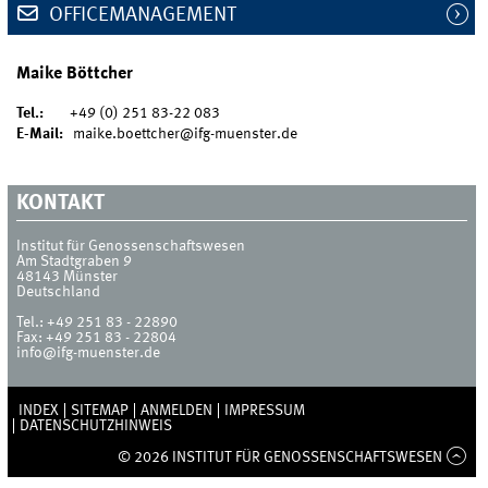
OFFICEMANAGEMENT
Maike Böttcher
Tel.:
+49 (0) 251 83-22 083
E-Mail:
maike.boettcher@ifg-muenster.de
KONTAKT
Institut für Genossenschaftswesen
Am Stadtgraben 9
48143
Münster
Deutschland
Tel.:
+49 251 83 - 22890
Fax:
+49 251 83 - 22804
info@ifg-muenster.de
INDEX
SITEMAP
ANMELDEN
IMPRESSUM
DATENSCHUTZHINWEIS
© 2026 INSTITUT FÜR GENOSSENSCHAFTSWESEN