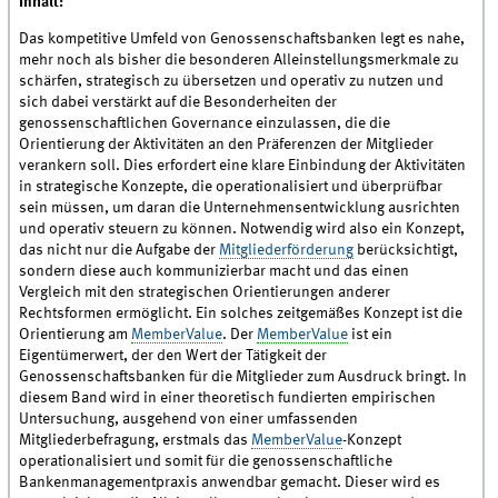
Inhalt:
Das kompetitive Umfeld von Genossenschaftsbanken legt es nahe,
mehr noch als bisher die besonderen Alleinstellungsmerkmale zu
schärfen, strategisch zu übersetzen und operativ zu nutzen und
sich dabei verstärkt auf die Besonderheiten der
genossenschaftlichen Governance einzulassen, die die
Orientierung der Aktivitäten an den Präferenzen der Mitglieder
verankern soll. Dies erfordert eine klare Einbindung der Aktivitäten
in strategische Konzepte, die operationalisiert und überprüfbar
sein müssen, um daran die Unternehmensentwicklung ausrichten
und operativ steuern zu können. Notwendig wird also ein Konzept,
das nicht nur die Aufgabe der
Mitgliederförderung
berücksichtigt,
sondern diese auch kommunizierbar macht und das einen
Vergleich mit den strategischen Orientierungen anderer
Rechtsformen ermöglicht. Ein solches zeitgemäßes Konzept ist die
Orientierung am
MemberValue
. Der
MemberValue
ist ein
Eigentümerwert, der den Wert der Tätigkeit der
Genossenschaftsbanken für die Mitglieder zum Ausdruck bringt. In
diesem Band wird in einer theoretisch fundierten empirischen
Untersuchung, ausgehend von einer umfassenden
Mitgliederbefragung, erstmals das
MemberValue
-Konzept
operationalisiert und somit für die genossenschaftliche
Bankenmanagementpraxis anwendbar gemacht. Dieser wird es