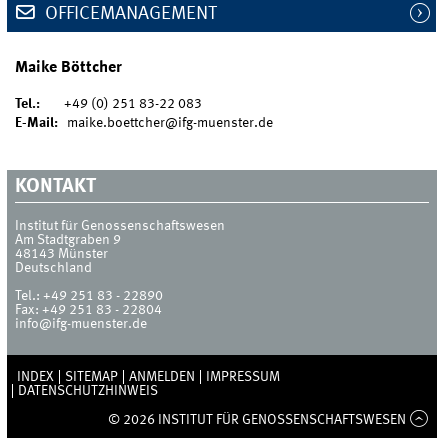
OFFICEMANAGEMENT
Maike Böttcher
Tel.:
+49 (0) 251 83-22 083
E-Mail:
maike.boettcher@ifg-muenster.de
KONTAKT
Institut für Genossenschaftswesen
Am Stadtgraben 9
48143
Münster
Deutschland
Tel.:
+49 251 83 - 22890
Fax:
+49 251 83 - 22804
info@ifg-muenster.de
INDEX
SITEMAP
ANMELDEN
IMPRESSUM
DATENSCHUTZHINWEIS
© 2026 INSTITUT FÜR GENOSSENSCHAFTSWESEN