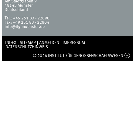
Am Stadtgraben 9
48143
Münster
Deutschland
Tel.:
+49 251 83 - 22890
Fax:
+49 251 83 - 22804
info@ifg-muenster.de
INDEX
SITEMAP
ANMELDEN
IMPRESSUM
DATENSCHUTZHINWEIS
© 2026 INSTITUT FÜR GENOSSENSCHAFTSWESEN