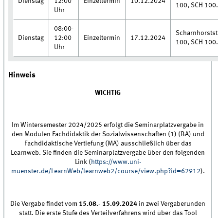
Dienstag
12:00
Einzeltermin
10.12.2024
100, SCH 100
Uhr
08:00-
Scharnhorstst
Dienstag
12:00
Einzeltermin
17.12.2024
100, SCH 100
Uhr
Hinweis
WICHTIG
Im Wintersemester 2024/2025 erfolgt die Seminarplatzvergabe in
den Modulen Fachdidaktik der Sozialwissenschaften (1) (BA) und
Fachdidaktische Vertiefung (MA) ausschließlich über das
Learnweb. Sie finden die Seminarplatzvergabe über den folgenden
Link (
https://www.uni-
muenster.de/LearnWeb/learnweb2/course/view.php?id=62912
).
Die Vergabe findet vom
15.08.- 15.09.2024
in zwei Vergaberunden
statt. Die erste Stufe des Verteilverfahrens wird über das Tool