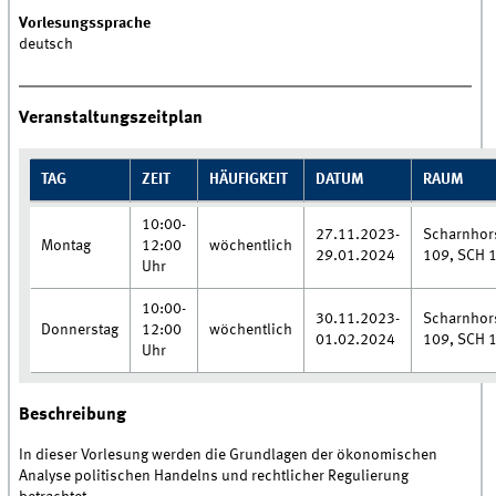
Vorlesungssprache
deutsch
Veranstaltungszeitplan
TAG
ZEIT
HÄUFIGKEIT
DATUM
RAUM
10:00-
27.11.2023-
Scharnhors
Montag
12:00
wöchentlich
29.01.2024
109, SCH 
Uhr
10:00-
30.11.2023-
Scharnhors
Donnerstag
12:00
wöchentlich
01.02.2024
109, SCH 
Uhr
Beschreibung
In dieser Vorlesung werden die Grundlagen der ökonomischen
Analyse politischen Handelns und rechtlicher Regulierung