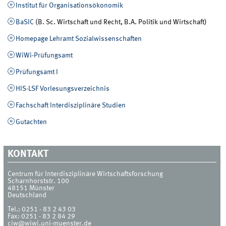
Institut für Organisationsökonomik
BaSIC
(B. Sc. Wirtschaft und Recht, B.A. Politik und Wirtschaft)
Homepage Lehramt Sozialwissenschaften
WiWi-Prüfungsamt
Prüfungsamt I
HIS-LSF Vorlesungsverzeichnis
Fachschaft Interdisziplinäre Studien
Gutachten
KONTAKT
Centrum für Interdisziplinäre Wirtschaftsforschung
Scharnhorststr. 100
48151
Münster
Deutschland
Tel.:
0251 - 83 2 43 03
Fax:
0251 - 83 2 84 29
ciw@wiwi.uni-muenster.de