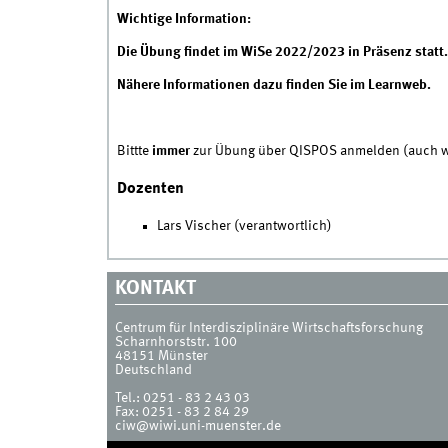
Wichtige Information:
Die Übung findet im WiSe 2022/2023 in Präsenz statt.
Nähere Informationen dazu finden Sie im Learnweb.
Bittte
immer
zur Übung über QISPOS anmelden (auch wen
Dozenten
Lars Vischer (verantwortlich)
KONTAKT
Centrum für Interdisziplinäre Wirtschaftsforschung
Scharnhorststr. 100
48151
Münster
Deutschland
Tel.:
0251 - 83 2 43 03
Fax:
0251 - 83 2 84 29
ciw@wiwi.uni-muenster.de