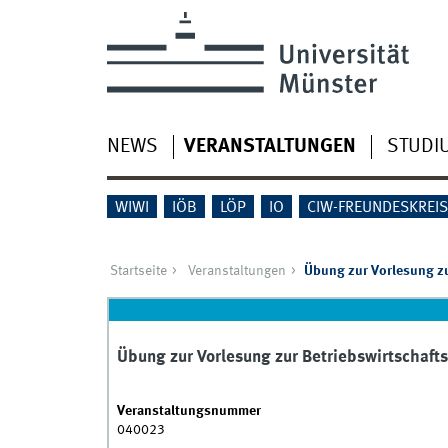
NEWS
VERANSTALTUNGEN
STUDI
WIWI
IÖB
LÖP
IO
CIW-FREUNDESKREI
Startseite
Veranstaltungen
Übung zur Vorlesung zu
Übung zur Vorlesung zur Betriebswirtschaf
Veranstaltungsnummer
040023