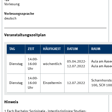
Vorlesung
Vorlesungssprache
deutsch
Veranstaltungszeitplan
TAG
ZEIT
HÄUFIGKEIT
DATUM
RAUM
14:00-
05.04.2022-
Aula am Aase
Dienstag
16:00
wöchentlich
12.07.2022
Aula am Aase
Uhr
14:00-
Scharnhorstst
Dienstag
16:00
Einzeltermin
12.07.2022
100, SCH 100
Uhr
Hinweis
1 Fach Bachelor Soziologie - Interdisziplinäre Studien: