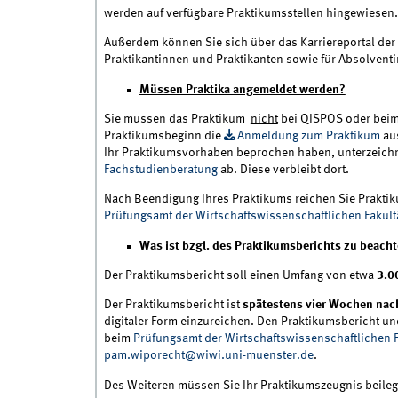
werden auf verfügbare Praktikumsstellen hingewiesen.
Außerdem können Sie sich über das Karriereportal der
Praktikantinnen und Praktikanten sowie für Absolvent
Müssen Praktika angemeldet werden?
Sie müssen das Praktikum
nicht
bei QISPOS oder beim 
Praktikumsbeginn die
Anmeldung zum Praktikum
aus
Ihr Praktikumsvorhaben beprochen haben, unterzeichn
Fachstudienberatung
ab. Diese verbleibt dort.
Nach Beendigung Ihres Praktikums reichen Sie Prakti
Prüfungsamt der Wirtschaftswissenschaftlichen Fakult
Was ist bzgl. des Praktikumsberichts zu beach
Der Praktikumsbericht soll einen Umfang von etwa
3.0
Der Praktikumsbericht ist
spätestens vier Wochen nach
digitaler Form einzureichen. Den Praktikumsbericht un
beim
Prüfungsamt der Wirtschaftswissenschaftlichen F
pam.wiporecht@wiwi.uni-muenster.de
.
Des Weiteren müssen Sie Ihr Praktikumszeugnis beileg