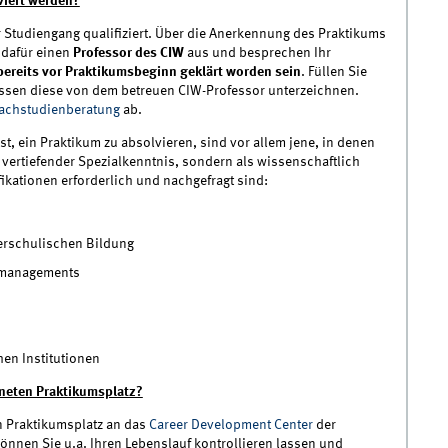
viert werden?
r Studiengang qualifiziert. Über die Anerkennung des Praktikums
 dafür einen
Professor des CIW
aus und besprechen Ihr
bereits vor Praktikumsbeginn geklärt worden sein
. Füllen Sie
ssen diese von dem betreuen CIW-Professor unterzeichnen.
achstudienberatung
ab.
ist, ein Praktikum zu absolvieren, sind vor allem jene, in denen
 vertiefender Spezialkenntnis, sondern als wissenschaftlich
ikationen erforderlich und nachgefragt sind:
ßerschulischen Bildung
urmanagements
en Institutionen
gneten Praktikumsplatz?
n Praktikumsplatz an das
Career Development Center
der
önnen Sie u.a. Ihren Lebenslauf kontrollieren lassen und