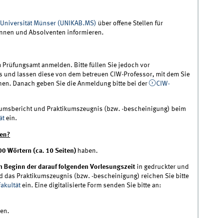
Universität Münser (UNIKAB.MS)
über offene Stellen für
innen und Absolventen informieren.
Prüfungsamt anmelden. Bitte füllen Sie jedoch vor
 und lassen diese von dem betreuen CIW-Professor, mit dem Sie
en. Danach geben Sie die Anmeldung bitte bei der
CIW-
kumsbericht und Praktikumszeugnis (bzw. -bescheinigung) beim
ät
ein.
ten?
00 Wörtern (ca. 10 Seiten)
haben.
 Beginn der darauf folgenden Vorlesungszeit
in gedruckter und
d das Praktikumszeugnis (bzw. -bescheinigung) reichen Sie bitte
akultät
ein. Eine digitalisierte Form senden Sie bitte an:
en.