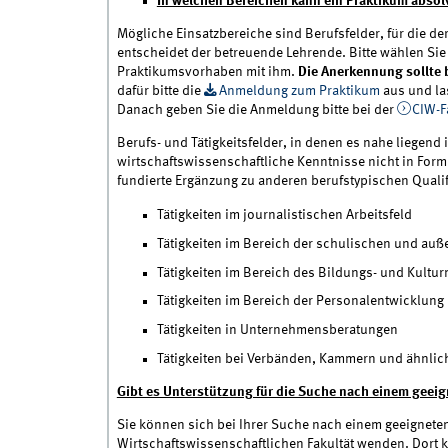
In welchen Bereichen kann ein Praktikum absol
Mögliche Einsatzbereiche sind Berufsfelder, für die de
entscheidet der betreuende Lehrende. Bitte wählen Sie
Praktikumsvorhaben mit ihm.
Die Anerkennung sollte 
dafür bitte die
Anmeldung zum Praktikum
aus und la
Danach geben Sie die Anmeldung bitte bei der
CIW-F
Berufs- und Tätigkeitsfelder, in denen es nahe liegend 
wirtschaftswissenschaftliche Kenntnisse nicht in Form
fundierte Ergänzung zu anderen berufstypischen Qualif
Tätigkeiten im journalistischen Arbeitsfeld
Tätigkeiten im Bereich der schulischen und au
Tätigkeiten im Bereich des Bildungs- und Kult
Tätigkeiten im Bereich der Personalentwicklung
Tätigkeiten in Unternehmensberatungen
Tätigkeiten bei Verbänden, Kammern und ähnlich
Gibt es Unterstützung für die Suche nach einem geei
Sie können sich bei Ihrer Suche nach einem geeignete
Wirtschaftswissenschaftlichen Fakultät wenden. Dort k