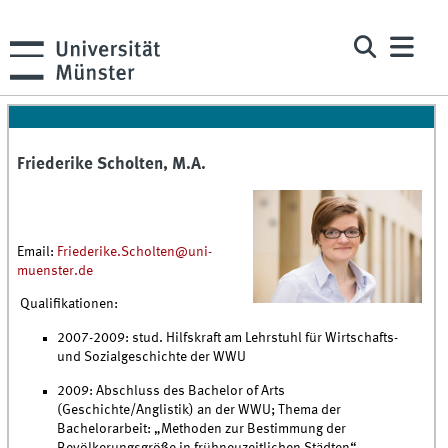
Friederike Scholten, M.A.
Email:
Friederike.Scholten@uni-
muenster.de
Qualifikationen:
2007-2009: stud. Hilfskraft am Lehrstuhl für Wirtschafts-
und Sozialgeschichte der WWU
2009: Abschluss des Bachelor of Arts
(Geschichte/Anglistik) an der WWU; Thema der
Bachelorarbeit: „Methoden zur Bestimmung der
Bevölkerungsgröße in frühneuzeitlichen Städten“