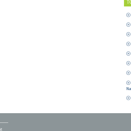
T
Na
ät