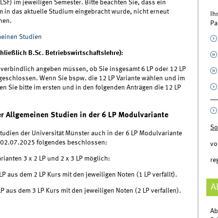
SF) im jeweiligen Semester. Bitte beachten Sie, dass ein
m in das aktuelle Studium eingebracht wurde, nicht erneut
Ih
chen.
Pa
meinen Studien
ließlich B.Sc. Betriebswirtschaftslehre):
g verbindlich angeben müssen, ob Sie insgesamt 6 LP oder 12 LP
geschlossen. Wenn Sie bspw. die 12 LP Variante wählen und im
n Sie bitte im ersten und in den folgenden Anträgen die 12 LP
 Allgemeinen Studien in der 6 LP Modulvariante
So
tudien der Universität Münster auch in der 6 LP Modulvariante
 02.07.2025 folgendes beschlossen:
vo
ianten 3 x 2 LP und 2 x 3 LP möglich:
re
P aus dem 2 LP Kurs mit den jeweiligen Noten (1 LP verfällt).
A
P aus dem 3 LP Kurs mit den jeweiligen Noten (2 LP verfallen).
Ab