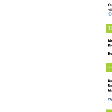
Co
48
T
Mo
Di
Ho
E
Nu
Un
Ma