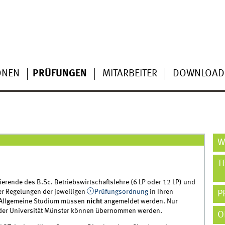
ONEN
PRÜFUNGEN
MITARBEITER
DOWNLOAD
W
T
ende des B.Sc. Betriebswirtschaftslehre (6 LP oder 12 LP) und
er Regelungen der jeweiligen
Prüfungsordnung
in Ihren
P
 Allgemeine Studium müssen
nicht
angemeldet werden. Nur
 der Universität Münster können übernommen werden.
O