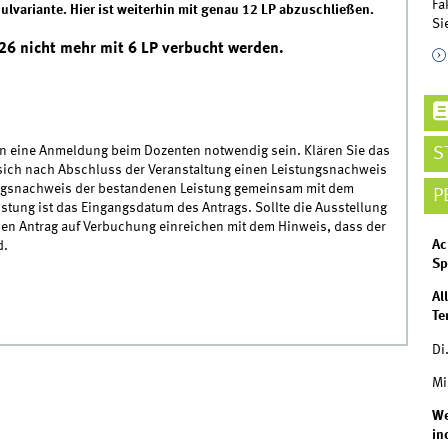
Fa
ulvariante. Hier ist weiterhin mit genau 12 LP abzuschließen.
Si
6 nicht mehr mit 6 LP verbucht werden.
n eine Anmeldung beim Dozenten notwendig sein. Klären Sie das
S
 sich nach Abschluss der Veranstaltung einen Leistungsnachweis
tungsnachweis der bestandenen Leistung gemeinsam mit dem
P
tung ist das Eingangsdatum des Antrags. Sollte die Ausstellung
en Antrag auf Verbuchung einreichen mit dem Hinweis, dass der
Ac
rd.
Sp
Al
Te
Di
Mi
We
in