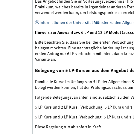
Das Angebot finden Sie im Vorlesungsverzeichnis (HIS L
Praktikum, welches bereits in irgendeiner anderen For
verwendet werden kann, um Leistungspunkte zu errei
Informationen der Universität Münster zu den Allge
Hinweis zur Auswahl zw. 6 LP und 12 LP Modul (aussch
Bitte beachten Sie, dass Sie bei der ersten Verbuchun
belegen möchten. Eine nachträgliche Änderung ist aus
ersten Antrag nur 6 LP verbuchen möchten, dann kreuze
Variante an.
Belegung von 5 LP-Kursen aus dem Angebot der
Damit alle Kurse im Umfang von 5 LP der Allgemeinen S
belegt werden können, hat der Prüfungsausschuss am
Folgende Belegungsvarianten sind zusätzlich zu den Var
5 LP Kurs und 2 LP Kurs, Verbuchung: 5 LP Kurs und 1 L
5 LP Kurs und 3 LP Kurs, Verbuchung: 5 LP Kurs und 1 L
Diese Regelung tritt ab sofort in Kraft.