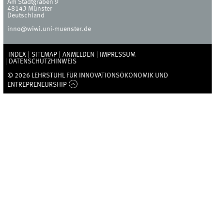
Am Stadtgraben 9
48143
Münster
Deutschland
inno@wiwi.uni-muenster.de
INDEX
SITEMAP
ANMELDEN
IMPRESSUM
DATENSCHUTZHINWEIS
© 2026 LEHRSTUHL FÜR INNOVATIONSÖKONOMIK UND
ENTREPRENEURSHIP