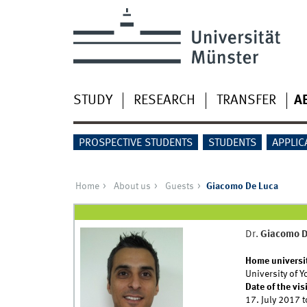
STUDY
RESEARCH
TRANSFER
A
PROSPECTIVE STUDENTS
STUDENTS
APPLIC
Home
About us
Guests
Giacomo De Luca
Dr.
Giacomo D
Home universi
University of Y
Date of the vis
17. July 2017
t