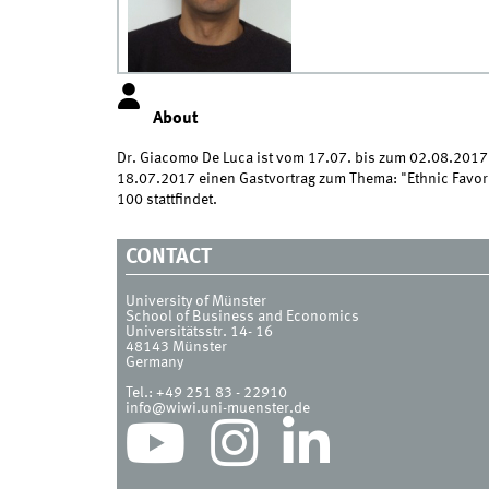
About
Dr. Giacomo De Luca ist vom 17.07. bis zum 02.08.201
18.07.2017 einen Gastvortrag zum Thema: "Ethnic Favori
100 stattfindet.
CONTACT
University of Münster
School of Business and Economics
Universitätsstr. 14- 16
48143
Münster
Germany
Tel.:
+49 251 83 - 22910
info@wiwi.uni-muenster.de