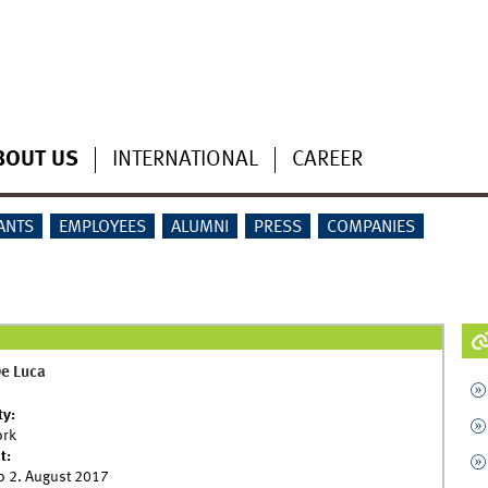
BOUT US
INTERNATIONAL
CAREER
ANTS
EMPLOYEES
ALUMNI
PRESS
COMPANIES
e Luca
ty:
ork
it:
o
2. August 2017