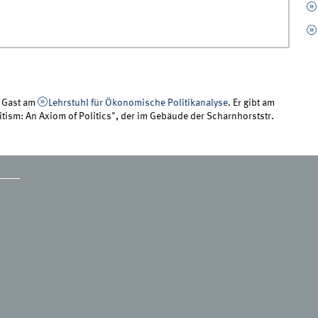
7 Gast am
Lehrstuhl für Ökonomische Politikanalyse
. Er gibt am
tism: An Axiom of Politics", der im Gebäude der Scharnhorststr.