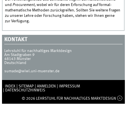
und
Procurement
, wobei wir für deren Erforschung auf formal-
mathematische Methoden zurückgreifen. Sollten Sie weitere Fragen
zu unserer Lehre oder Forschung haben, stehen wir Ihnen gerne
zur Verfügung.
KONTAKT
Lehrstuhl für nachhaltiges Marktdesign
Am Stadtgraben 9
48143
Münster
Deutschland
sumade@wiwi.uni-muenster.de
INDEX
SITEMAP
ANMELDEN
IMPRESSUM
DATENSCHUTZHINWEIS
© 2026 LEHRSTUHL FÜR NACHHALTIGES MARKTDESIGN