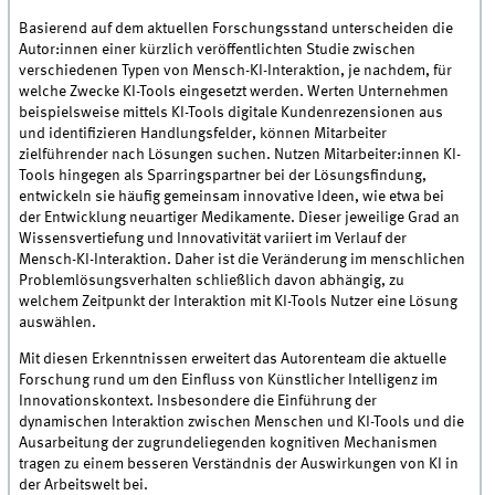
Basierend auf dem aktuellen Forschungsstand unterscheiden die
Autor:innen einer kürzlich veröffentlichten Studie zwischen
verschiedenen Typen von Mensch-KI-Interaktion, je nachdem, für
welche Zwecke KI-Tools eingesetzt werden. Werten Unternehmen
beispielsweise mittels KI-Tools digitale Kundenrezensionen aus
und identifizieren Handlungsfelder, können Mitarbeiter
zielführender nach Lösungen suchen. Nutzen Mitarbeiter:innen KI-
Tools hingegen als Sparringspartner bei der Lösungsfindung,
entwickeln sie häufig gemeinsam innovative Ideen, wie etwa bei
der Entwicklung neuartiger Medikamente. Dieser jeweilige Grad an
Wissensvertiefung und Innovativität variiert im Verlauf der
Mensch-KI-Interaktion. Daher ist die Veränderung im menschlichen
Problemlösungsverhalten schließlich davon abhängig, zu
welchem Zeitpunkt der Interaktion mit KI-Tools Nutzer eine Lösung
auswählen.
Mit diesen Erkenntnissen erweitert das Autorenteam die aktuelle
Forschung rund um den Einfluss von Künstlicher Intelligenz im
Innovationskontext. Insbesondere die Einführung der
dynamischen Interaktion zwischen Menschen und KI-Tools und die
Ausarbeitung der zugrundeliegenden kognitiven Mechanismen
tragen zu einem besseren Verständnis der Auswirkungen von KI in
der Arbeitswelt bei.