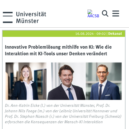
16.08.2024 - 09:02
|
Dekanat
Innovative Problemlösung mithilfe von KI: Wie die
Interaktion mit KI-Tools unser Denken verändert
Dr. Ann-Katrin Eicke (l.) von der Universität Münster, Prof. Dr.
Johann Nils Foege (m.) von der Leibniz Universität Hannover und
Prof. Dr. Stephan Nüesch (r.) von der Universität Freiburg (Schweiz)
erforschen die Konsequenzen der Mensch-KI Interaktion