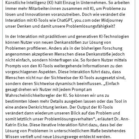
Künstliche Intelligenz (KI) hält Einzug in Unternehmen. So arbeiten
immer mehr Mitarbeiter:innen zusammen mit KI, um Probleme zu
lösen und Innovationen voranzutreiben. Doch wie verändert die
Interaktion mit KI-Tools wie ChatGPT, you.com oder Midjourney
unser Denken und damit unsere Problemlösungsfähigkeit?
In der Interaktion mit prädiktiven und generativen KI-Technologien
können Nutzer von neuen Denkanstößen zur Lösung von
Problemen profitieren. Anders als in der bisherigen Forschung
angenommen akzeptieren Menschen diese Denkanstöße jedoch
nicht einfach, sondern hinterfragen sie. So fordern Nutzer mittels
Prompts von den KI-Tools weitergehende Informationen zu den
vorgeschlagenen Aspekten. Diese Interaktion führt dazu, dass
Menschen nicht nur der Sichtweise der KI-Tools ausgesetzt sind,
sondern deren Sichtweise dynamisch beeinflussen. „Einfach
gesagt drehen wir Nutzer mit jedem Prompt am
Wahrscheinlichkeitsregler der KI. So können wir uns zu
bestimmten Ideen mehr Details ausgeben lassen oder das Tool in
eine andere Denkrichtung lenken. Der Output der KI-Tools
verändert dann wiederum unseren Blick auf das Problem und
somit letztlich unser Problemlösungsverhalten“, erläutert Dr. Ann-
Katrin Eicke. Diese iterative Interaktion führt dazu, dass bei der
Lösung von Problemen in unterschiedlichem Maße bestehendes
Wissen vertieft und neue Lösungswege entdeckt werden.