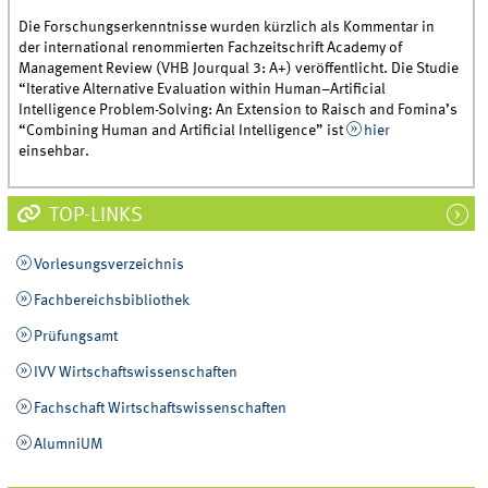
Die Forschungserkenntnisse wurden kürzlich als Kommentar in
der international renommierten Fachzeitschrift Academy of
Management Review (VHB Jourqual 3: A+) veröffentlicht. Die Studie
“Iterative Alternative Evaluation within Human–Artificial
Intelligence Problem-Solving: An Extension to Raisch and Fomina’s
“Combining Human and Artificial Intelligence” ist
hier
einsehbar.
TOP-LINKS
Vorlesungsverzeichnis
Fachbereichsbibliothek
Prüfungsamt
IVV Wirtschaftswissenschaften
Fachschaft Wirtschaftswissenschaften
AlumniUM